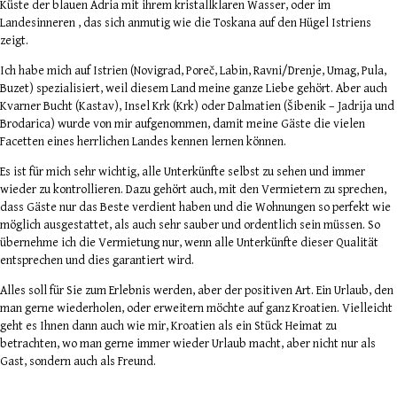
Küste der blauen Adria mit ihrem kristallklaren Wasser, oder im
Landesinneren , das sich anmutig wie die Toskana auf den Hügel Istriens
zeigt.
Ich habe mich auf Istrien (Novigrad, Poreč, Labin, Ravni/Drenje, Umag, Pula,
Buzet) spezialisiert, weil diesem Land meine ganze Liebe gehört. Aber auch
Kvarner Bucht (Kastav), Insel Krk (Krk) oder Dalmatien (Šibenik – Jadrija und
Brodarica) wurde von mir aufgenommen, damit meine Gäste die vielen
Facetten eines herrlichen Landes kennen lernen können.
Es ist für mich sehr wichtig, alle Unterkünfte selbst zu sehen und immer
wieder zu kontrollieren. Dazu gehört auch, mit den Vermietern zu sprechen,
dass Gäste nur das Beste verdient haben und die Wohnungen so perfekt wie
möglich ausgestattet, als auch sehr sauber und ordentlich sein müssen. So
übernehme ich die Vermietung nur, wenn alle Unterkünfte dieser Qualität
entsprechen und dies garantiert wird.
Alles soll für Sie zum Erlebnis werden, aber der positiven Art. Ein Urlaub, den
man gerne wiederholen, oder erweitern möchte auf ganz Kroatien. Vielleicht
geht es Ihnen dann auch wie mir, Kroatien als ein Stück Heimat zu
betrachten, wo man gerne immer wieder Urlaub macht, aber nicht nur als
Gast, sondern auch als Freund.