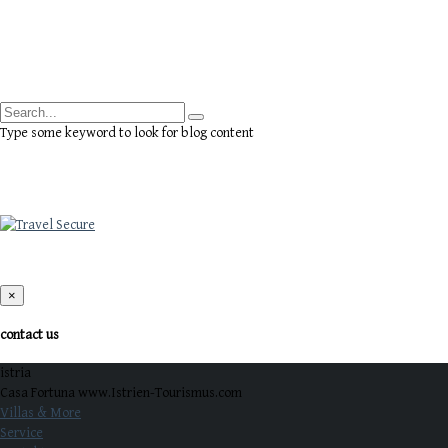
Type some keyword to look for blog content
daftar slot online
×
contact us
istria
Casa Fortuna www.Istrien-Tourismus.com
Villas & More
Service